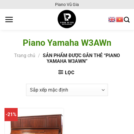
Chuyển
Piano Vũ Gia
đến
nội
dung
Piano Yamaha W3AWn
Trang chủ
/
SẢN PHẨM ĐƯỢC GẮN THẺ “PIANO
YAMAHA W3AWN”
LỌC
-21%