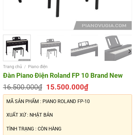
Trang chủ
/
Piano điện
Đàn Piano Điện Roland FP 10 Brand New
Giá
Giá
16.500.000
₫
15.500.000
₫
gốc
hiện
là:
tại
MÃ SẢN PHẨM : PIANO ROLAND FP-10
16.500.000₫.
là:
15.500.000₫.
XUẤT XỨ : NHẬT BẢN
TÌNH TRẠNG : CÒN HÀNG