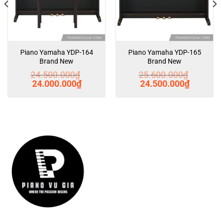
Piano Yamaha YDP-164
Piano Yamaha YDP-165
Brand New
Brand New
24.500.000
₫
25.600.000
₫
Giá
Giá
Giá
Giá
24.000.000
₫
24.500.000
₫
gốc
hiện
gốc
hiện
là:
tại
là:
tại
24.500.000₫.
là:
25.600.000₫.
là:
000₫.
24.000.000₫.
24.500.00