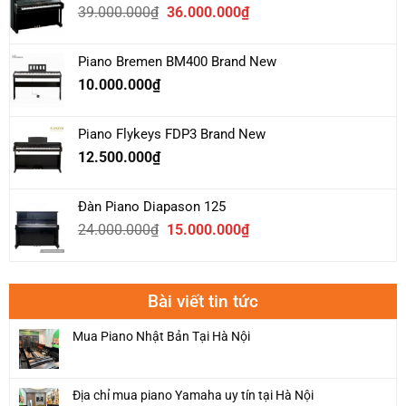
Giá
Giá
39.000.000
₫
36.000.000
₫
20.000.000₫.
gốc
hiện
là:
tại
Piano Bremen BM400 Brand New
39.000.000₫.
là:
10.000.000
₫
36.000.000₫.
Piano Flykeys FDP3 Brand New
12.500.000
₫
Đàn Piano Diapason 125
Giá
Giá
24.000.000
₫
15.000.000
₫
gốc
hiện
là:
tại
24.000.000₫.
là:
Bài viết tin tức
15.000.000₫.
Mua Piano Nhật Bản Tại Hà Nội
Địa chỉ mua piano Yamaha uy tín tại Hà Nội