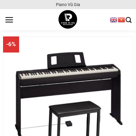
Chuyển
Piano Vũ Gia
đến
nội
dung
-6%