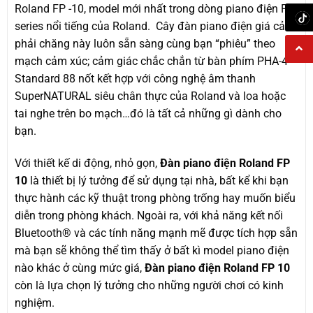
Roland FP -10, model mới nhất trong dòng piano điện FP
series nổi tiếng của Roland. Cây đàn piano điện giá cả
phải chăng này luôn sẵn sàng cùng bạn “phiêu” theo
mạch cảm xúc; cảm giác chắc chắn từ bàn phím PHA-4
Standard 88 nốt kết hợp với công nghệ âm thanh
SuperNATURAL siêu chân thực của Roland và loa hoặc
tai nghe trên bo mạch…đó là tất cả những gì dành cho
bạn.
Với thiết kế di động, nhỏ gọn,
Đàn piano điện Roland FP
10
là thiết bị lý tưởng để sử dụng tại nhà, bất kể khi bạn
thực hành các kỹ thuật trong phòng trống hay muốn biểu
diễn trong phòng khách. Ngoài ra, với khả năng kết nối
Bluetooth® và các tính năng mạnh mẽ được tích hợp sẵn
mà bạn sẽ không thể tìm thấy ở bất kì model piano điện
nào khác ở cùng mức giá,
Đàn piano điện Roland FP 10
còn là lựa chọn lý tưởng cho những người chơi có kinh
nghiệm.