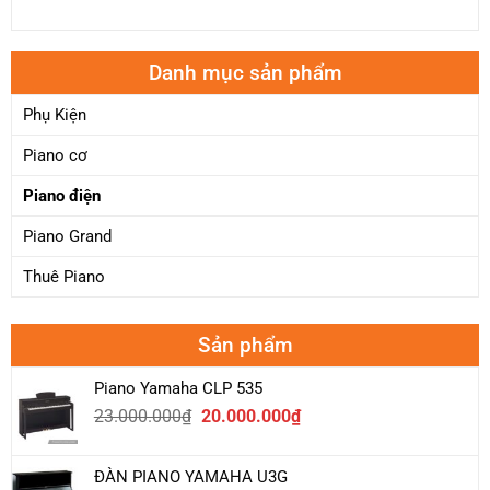
Danh mục sản phẩm
Phụ Kiện
Piano cơ
Piano điện
Piano Grand
Thuê Piano
Sản phẩm
Piano Yamaha CLP 535
Giá
Giá
23.000.000
₫
20.000.000
₫
gốc
hiện
là:
tại
ĐÀN PIANO YAMAHA U3G
23.000.000₫.
là: