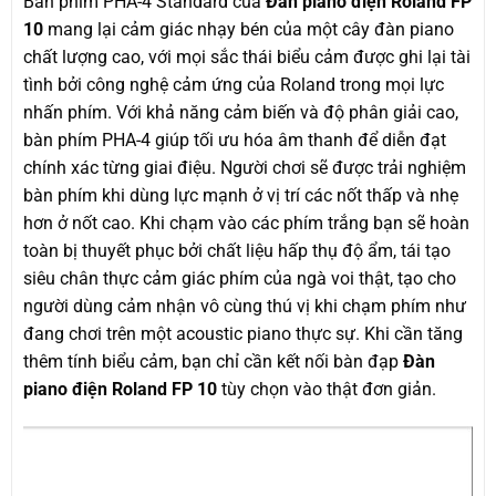
Bàn phím PHA-4 Standard của
Đàn piano điện Roland FP
10
mang lại cảm giác nhạy bén của một cây đàn piano
chất lượng cao, với mọi sắc thái biểu cảm được ghi lại tài
tình bởi công nghệ cảm ứng của Roland trong mọi lực
nhấn phím. Với khả năng cảm biến và độ phân giải cao,
bàn phím PHA-4 giúp tối ưu hóa âm thanh để diễn đạt
chính xác từng giai điệu. Người chơi sẽ được trải nghiệm
bàn phím khi dùng lực mạnh ở vị trí các nốt thấp và nhẹ
hơn ở nốt cao. Khi chạm vào các phím trắng bạn sẽ hoàn
toàn bị thuyết phục bởi chất liệu hấp thụ độ ẩm, tái tạo
siêu chân thực cảm giác phím của ngà voi thật, tạo cho
người dùng cảm nhận vô cùng thú vị khi chạm phím như
đang chơi trên một acoustic piano thực sự. Khi cần tăng
thêm tính biểu cảm, bạn chỉ cần kết nối bàn đạp
Đàn
piano điện Roland FP 10
tùy chọn vào thật đơn giản.