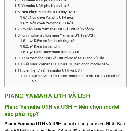
Yamaha U3H phù hợp với ai?
Nên chọn Yamaha U1H hay U3H?
Nên chọn Yamaha U1H nếu:
Nên chọn Yamaha U3H nếu:
Có nên mua Yamaha U1H và U3H cũ không?
Kinh nghiệm chọn mua Yamaha U1H và U3H
✔️ Kiểm tra âm thanh thực tế
✔️ Kiểm tra bàn phím
✔️ Chọn showroom piano uy tín
Xem Yamaha U1H và U3H thực tế tại Piano Vũ Gia
Kết luận: Yamaha U1H và U3H nên chọn model nào?
Liên hệ tư vấn Yamaha U1H và U3H
Địa chỉ Mua Đàn Piano Yamaha U1H và U3H uy tín tại Hà
Nội
PIANO YAMAHA U1H VÀ U3H
Piano Yamaha U1H và U3H – Nên chọn model
nào phù hợp?
Piano Yamaha U1H và U3H
là hai dòng piano cơ Nhật Bản