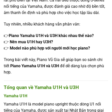
rất phổ biến tại Việt Nam. Cả hai đều thuộc dòng U-series
nổi tiếng của Yamaha, được đánh giá cao nhờ độ bền tốt,
âm thanh ổn định và phù hợp cho việc học tập lâu dài.
Tuy nhiên, nhiều khách hàng vẫn phân vân:
👉
Piano Yamaha U1H và U3H
khác nhau thế nào?
👉
Nên mua U1H
hay U3H?
👉
Model nào phù hợp với người mới học piano?
Trong bài viết này, Piano Vũ Gia sẽ giúp bạn so sánh chi
tiết
Piano Yamaha U1H và U3H
để dễ dàng lựa chọn phù
hợp.
Tổng quan về Yamaha U1H và U3H
Yamaha U1H
Yamaha U1H là model piano upright thuộc dòng U1 nổi
tiếng của Yamaha, được sản xuất tại Nhật Bản trong giai