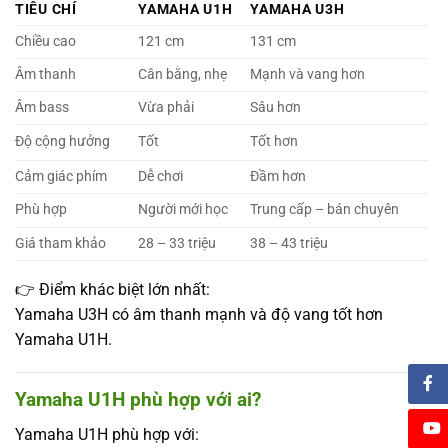
TIÊU CHÍ
YAMAHA U1H
YAMAHA U3H
Chiều cao
121 cm
131 cm
Âm thanh
Cân bằng, nhẹ
Mạnh và vang hơn
Âm bass
Vừa phải
Sâu hơn
Độ cộng hưởng
Tốt
Tốt hơn
Cảm giác phím
Dễ chơi
Đầm hơn
Phù hợp
Người mới học
Trung cấp – bán chuyên
Giá tham khảo
28 – 33 triệu
38 – 43 triệu
👉 Điểm khác biệt lớn nhất:
Yamaha U3H có âm thanh mạnh và độ vang tốt hơn
Yamaha U1H.
Yamaha U1H phù hợp với ai?
Yamaha U1H phù hợp với: