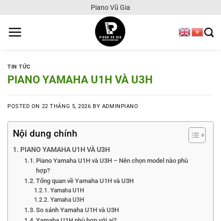
Chuyển
Piano Vũ Gia
đến
nội
dung
TIN TỨC
PIANO YAMAHA U1H VÀ U3H
POSTED ON
22 THÁNG 5, 2026
BY
ADMINPIANO
Nội dung chính
PIANO YAMAHA U1H VÀ U3H
Piano Yamaha U1H và U3H – Nên chọn model nào phù
hợp?
Tổng quan về Yamaha U1H và U3H
Yamaha U1H
Yamaha U3H
So sánh Yamaha U1H và U3H
Yamaha U1H phù hợp với ai?