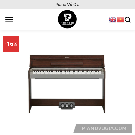
Chuyển
Piano Vũ Gia
đến
nội
dung
-16%