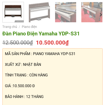
Trang chủ
/
Piano điện
Đàn Piano Điện Yamaha YDP-S31
Giá
Giá
12.500.000
₫
10.500.000
₫
gốc
hiện
là:
tại
MÃ SẢN PHẨM : PIANO YAMAHA YDP-S31
12.500.000₫.
là:
10.500.000₫.
XUẤT XỨ : NHẬT BẢN
TÌNH TRẠNG : CÒN HÀNG
GIÁ :10.500.000 Đ
BẢO HÀNH : 12 THÁNG