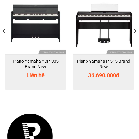
Piano Yamaha YDP-S35
Piano Yamaha P-515 Brand
Brand New
New
Liên hệ
36.690.000
₫
000₫.