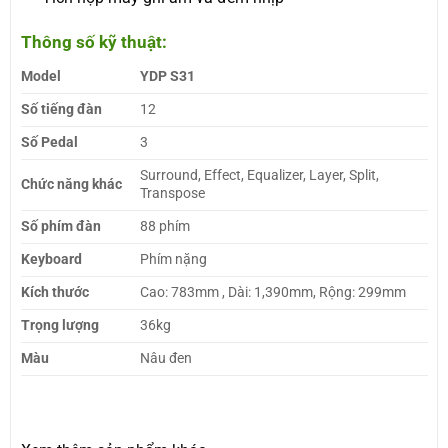
Thông số kỹ thuật:
Model
YDP S31
Số tiếng đàn
12
Số Pedal
3
Surround, Effect, Equalizer, Layer, Split,
Chức năng khác
Transpose
Số phím đàn
88 phím
Keyboard
Phím nặng
Kích thước
Cao: 783mm , Dài: 1,390mm, Rộng: 299mm
Trọng lượng
36kg
Màu
Nâu đen