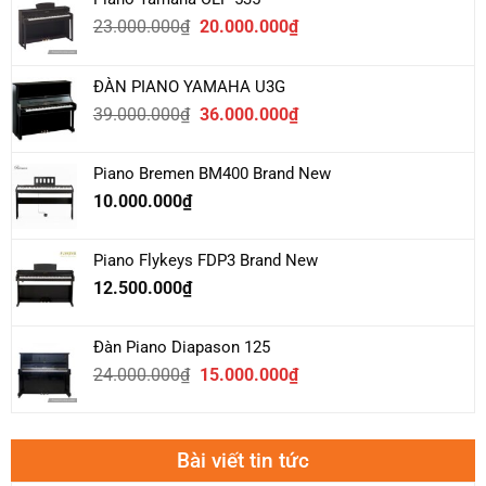
Giá
Giá
23.000.000
₫
20.000.000
₫
gốc
hiện
là:
tại
ĐÀN PIANO YAMAHA U3G
23.000.000₫.
là:
Giá
Giá
39.000.000
₫
36.000.000
₫
20.000.000₫.
gốc
hiện
là:
tại
Piano Bremen BM400 Brand New
39.000.000₫.
là:
10.000.000
₫
36.000.000₫.
Piano Flykeys FDP3 Brand New
12.500.000
₫
Đàn Piano Diapason 125
Giá
Giá
24.000.000
₫
15.000.000
₫
gốc
hiện
là:
tại
24.000.000₫.
là:
Bài viết tin tức
15.000.000₫.