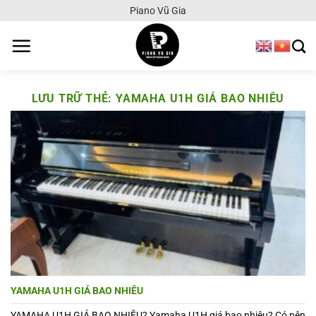
Chuyển
Piano Vũ Gia
đến
nội
dung
LƯU TRỮ THẺ:
YAMAHA U1H GIÁ BAO NHIÊU
YAMAHA U1H GIÁ BAO NHIÊU
YAMAHA U1H GIÁ BAO NHIÊU? Yamaha U1H giá bao nhiêu? Có nên