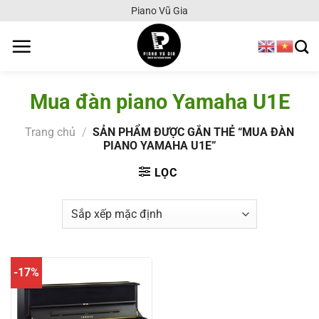
Chuyển
Piano Vũ Gia
đến
nội
dung
Mua đàn piano Yamaha U1E
Trang chủ
/
SẢN PHẨM ĐƯỢC GẮN THẺ “MUA ĐÀN
PIANO YAMAHA U1E”
LỌC
-17%