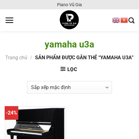
Chuyển
Piano Vũ Gia
đến
nội
dung
yamaha u3a
Trang chủ
/
SẢN PHẨM ĐƯỢC GẮN THẺ “YAMAHA U3A”
LỌC
-24%