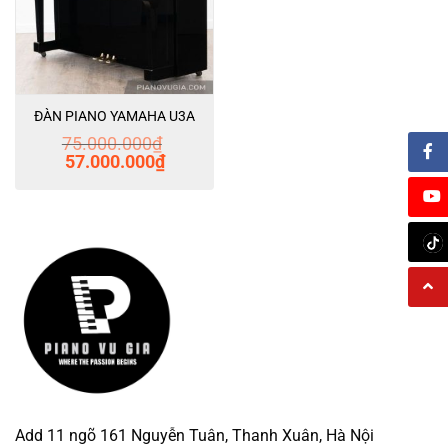
ĐÀN PIANO YAMAHA U3A
75.000.000
₫
Giá
Giá
57.000.000
₫
gốc
hiện
là:
tại
75.000.000₫.
là:
57.000.000₫.
Add 11 ngõ 161 Nguyễn Tuân, Thanh Xuân, Hà Nội