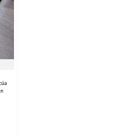
 của
ăn