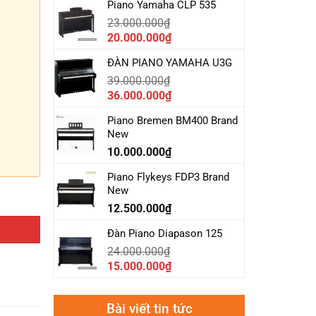
Piano Yamaha CLP 535
23.000.000
₫
Giá
Giá
20.000.000
₫
gốc
hiện
ĐÀN PIANO YAMAHA U3G
là:
tại
39.000.000
₫
23.000.000₫.
là:
Giá
Giá
36.000.000
₫
20.000.000₫.
gốc
hiện
Piano Bremen BM400 Brand
là:
tại
New
39.000.000₫.
là:
10.000.000
₫
36.000.000₫.
Piano Flykeys FDP3 Brand
New
12.500.000
₫
Đàn Piano Diapason 125
24.000.000
₫
Giá
Giá
15.000.000
₫
gốc
hiện
là:
tại
Bài viết tin tức
24.000.000₫.
là: