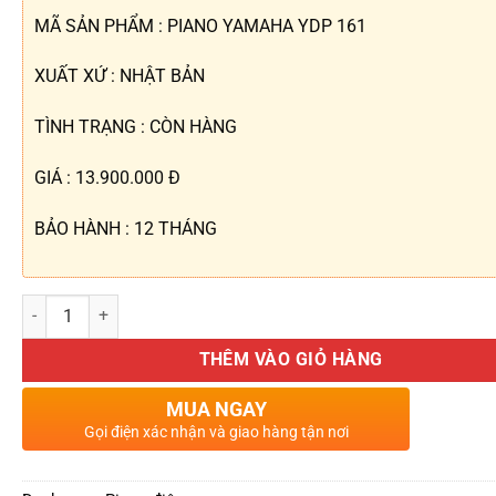
MÃ SẢN PHẨM : PIANO YAMAHA YDP 161
XUẤT XỨ : NHẬT BẢN
TÌNH TRẠNG : CÒN HÀNG
GIÁ : 13.900.000 Đ
BẢO HÀNH : 12 THÁNG
Piano Yamaha YDP 161 số lượng
THÊM VÀO GIỎ HÀNG
MUA NGAY
Gọi điện xác nhận và giao hàng tận nơi