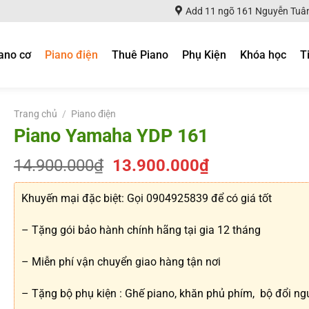
Add 11 ngõ 161 Nguyễn Tuân
ano cơ
Piano điện
Thuê Piano
Phụ Kiện
Khóa học
T
Trang chủ
/
Piano điện
Piano Yamaha YDP 161
Giá
Giá
14.900.000
₫
13.900.000
₫
gốc
hiện
là:
tại
Khuyến mại đặc biệt: Gọi 0904925839 để có giá tốt
14.900.000₫.
là:
13.900.000₫
– Tặng gói bảo hành chính hãng tại gia 12 tháng
– Miễn phí vận chuyển giao hàng tận nơi
– Tặng bộ phụ kiện : Ghế piano, khăn phủ phím, bộ đổi n