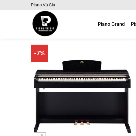
Chuyển
Piano Vũ Gia
đến
nội
Piano Grand
Pi
dung
-7%