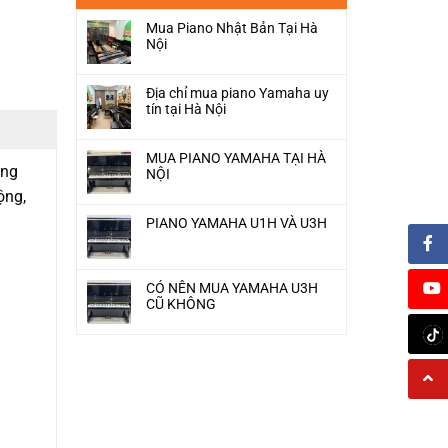
15.000.000₫.
Mua Piano Nhật Bản Tại Hà
Nội
Địa chỉ mua piano Yamaha uy
tín tại Hà Nội
MUA PIANO YAMAHA TẠI HÀ
ụng
NỘI
ộng,
PIANO YAMAHA U1H VÀ U3H
CÓ NÊN MUA YAMAHA U3H
CŨ KHÔNG