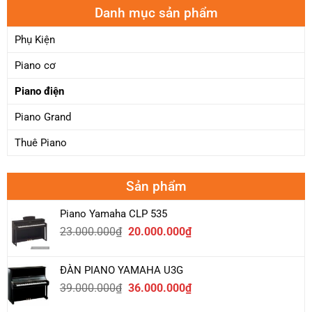
Danh mục sản phẩm
Phụ Kiện
Piano cơ
Piano điện
Piano Grand
Thuê Piano
Sản phẩm
Piano Yamaha CLP 535
Giá
Giá
23.000.000
₫
20.000.000
₫
gốc
hiện
là:
tại
ĐÀN PIANO YAMAHA U3G
23.000.000₫.
là:
Giá
Giá
39.000.000
₫
36.000.000
₫
20.000.000₫.
gốc
hiện