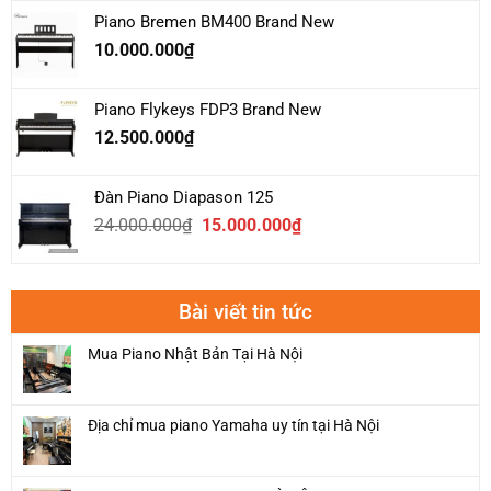
là:
tại
Piano Bremen BM400 Brand New
39.000.000₫.
là:
10.000.000
₫
36.000.000₫.
Piano Flykeys FDP3 Brand New
12.500.000
₫
Đàn Piano Diapason 125
Giá
Giá
24.000.000
₫
15.000.000
₫
gốc
hiện
là:
tại
24.000.000₫.
là:
Bài viết tin tức
15.000.000₫.
Mua Piano Nhật Bản Tại Hà Nội
Địa chỉ mua piano Yamaha uy tín tại Hà Nội