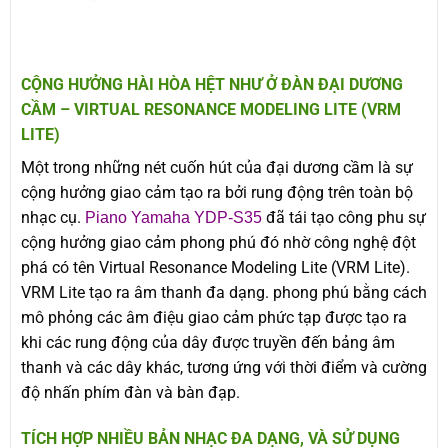
CỘNG HƯỞNG HÀI HÒA HỆT NHƯ Ở ĐÀN ĐẠI DƯƠNG
CẦM – VIRTUAL RESONANCE MODELING LITE (VRM
LITE)
Một trong những nét cuốn hút của đại dương cầm là sự
cộng hưởng giao cảm tạo ra bởi rung động trên toàn bộ
nhạc cụ.
đã tái tạo công phu sự
Piano Yamaha YDP-S35
cộng hưởng giao cảm phong phú đó nhờ công nghệ đột
phá có tên Virtual Resonance Modeling Lite (VRM Lite).
VRM Lite tạo ra âm thanh đa dạng. phong phú bằng cách
mô phỏng các âm điệu giao cảm phức tạp được tạo ra
khi các rung động của dây được truyền đến bảng âm
thanh và các dây khác, tương ứng với thời điểm và cường
độ nhấn phím đàn và bàn đạp.
TÍCH HỢP NHIỀU BẢN NHẠC ĐA DẠNG, VÀ SỬ DỤNG