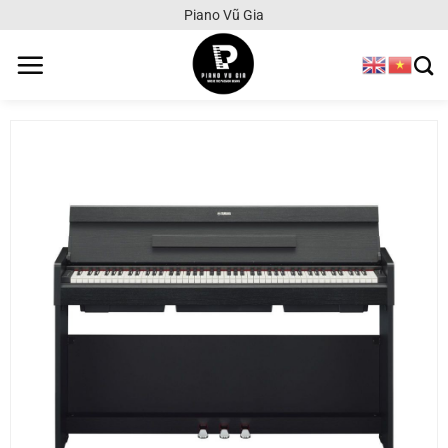
Chuyển
Piano Vũ Gia
đến
nội
dung