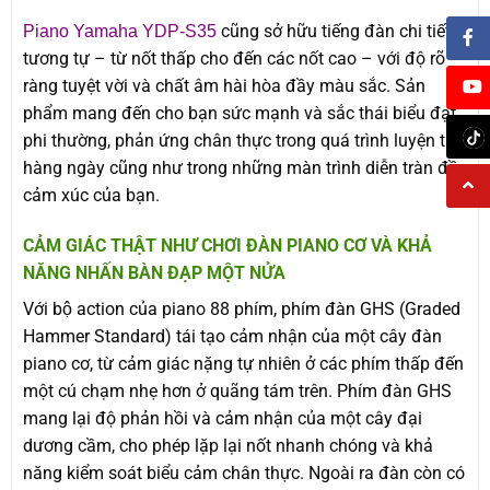
cũng sở hữu tiếng đàn chi tiết
Piano Yamaha YDP-S35
tương tự – từ nốt thấp cho đến các nốt cao – với độ rõ
ràng tuyệt vời và chất âm hài hòa đầy màu sắc. Sản
phẩm mang đến cho bạn sức mạnh và sắc thái biểu đạt
phi thường, phản ứng chân thực trong quá trình luyện tập
hàng ngày cũng như trong những màn trình diễn tràn đầy
cảm xúc của bạn.
CẢM GIÁC THẬT NHƯ CHƠI ĐÀN PIANO CƠ VÀ KHẢ
NĂNG NHẤN BÀN ĐẠP MỘT NỬA
Với bộ action của piano 88 phím, phím đàn GHS (Graded
Hammer Standard) tái tạo cảm nhận của một cây đàn
piano cơ, từ cảm giác nặng tự nhiên ở các phím thấp đến
một cú chạm nhẹ hơn ở quãng tám trên. Phím đàn GHS
mang lại độ phản hồi và cảm nhận của một cây đại
dương cầm, cho phép lặp lại nốt nhanh chóng và khả
năng kiểm soát biểu cảm chân thực. Ngoài ra đàn còn có