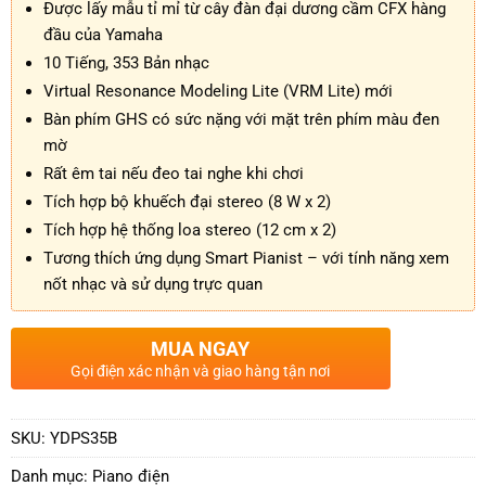
Được lấy mẫu tỉ mỉ từ cây đàn đại dương cầm CFX hàng
đầu của Yamaha
10 Tiếng, 353 Bản nhạc
Virtual Resonance Modeling Lite (VRM Lite) mới
Bàn phím GHS có sức nặng với mặt trên phím màu đen
mờ
Rất êm tai nếu đeo tai nghe khi chơi
Tích hợp bộ khuếch đại stereo (8 W x 2)
Tích hợp hệ thống loa stereo (12 cm x 2)
Tương thích ứng dụng Smart Pianist – với tính năng xem
nốt nhạc và sử dụng trực quan
MUA NGAY
Gọi điện xác nhận và giao hàng tận nơi
SKU:
YDPS35B
Danh mục:
Piano điện