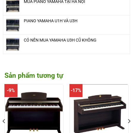
MUA PIANO YAMAHA TẠI HÀ NỘI
PIANO YAMAHA U1H VÀ U3H
CÓ NÊN MUA YAMAHA U3H CŨ KHÔNG
Sản phẩm tương tự
-9%
-17%