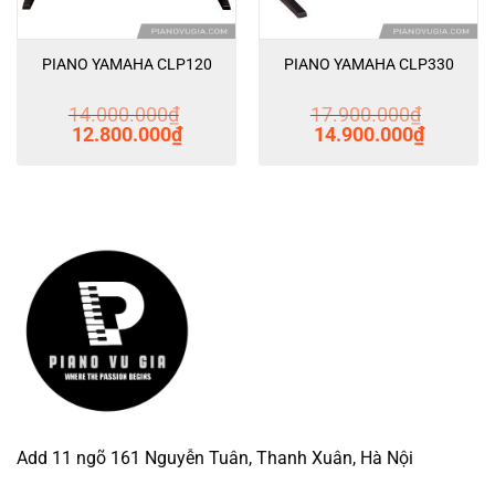
PIANO YAMAHA CLP120
PIANO YAMAHA CLP330
14.000.000
₫
17.900.000
₫
Giá
Giá
Giá
Giá
12.800.000
₫
14.900.000
₫
gốc
hiện
gốc
hiện
là:
tại
là:
tại
14.000.000₫.
là:
17.900.000₫.
là:
000₫.
12.800.000₫.
14.900.00
Add 11 ngõ 161 Nguyễn Tuân, Thanh Xuân, Hà Nội