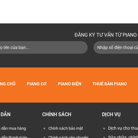
ĐĂNG KÝ TƯ VẤN TỪ PIANO 
NG CHỦ
PIANO CƠ
PIANO ĐIỆN
THUÊ ĐÀN PIANO
 DẪN
CHÍNH SÁCH
DỊCH VỤ
Dịch vụ cho thu
 dẫn mua hàng
Chính sách bảo mật
Sửa chữa, chỉnh
 dẫn thanh toán
Chính sách vận chuyện