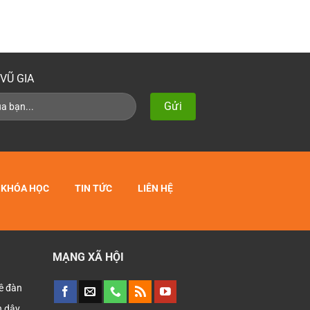
VŨ GIA
KHÓA HỌC
TIN TỨC
LIÊN HỆ
MẠNG XÃ HỘI
ê đàn
 dây,