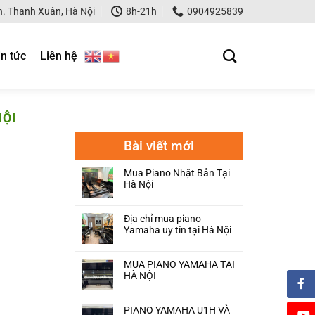
. Thanh Xuân, Hà Nội
8h-21h
0904925839
in tức
Liên hệ
NỘI
Bài viết mới
Mua Piano Nhật Bản Tại
Hà Nội
Địa chỉ mua piano
Yamaha uy tín tại Hà Nội
MUA PIANO YAMAHA TẠI
HÀ NỘI
PIANO YAMAHA U1H VÀ