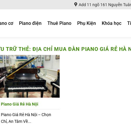
Add 11 ngõ 161 Nguyễn Tuân
ano cơ
Piano điện
Thuê Piano
Phụ Kiện
Khóa học
T
U TRỮ THẺ:
ĐỊA CHỈ MUA ĐÀN PIANO GIÁ RẺ HÀ 
Piano Giá Rẻ Hà Nội
Piano Giá Rẻ Hà Nội – Chọn
 Chỉ, An Tâm Về...