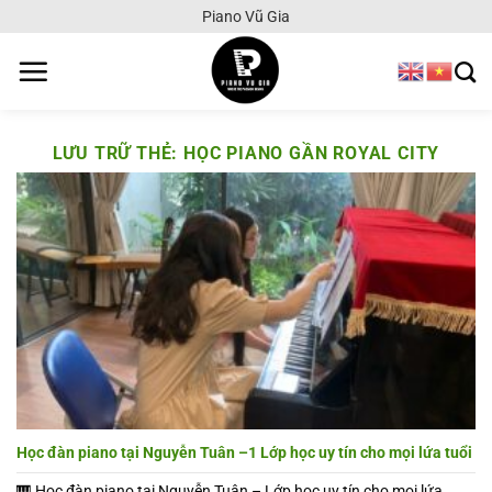
Chuyển
Piano Vũ Gia
đến
nội
dung
LƯU TRỮ THẺ:
HỌC PIANO GẦN ROYAL CITY
Học đàn piano tại Nguyễn Tuân –1 Lớp học uy tín cho mọi lứa tuổi
🎹 Học đàn piano tại Nguyễn Tuân – Lớp học uy tín cho mọi lứa...