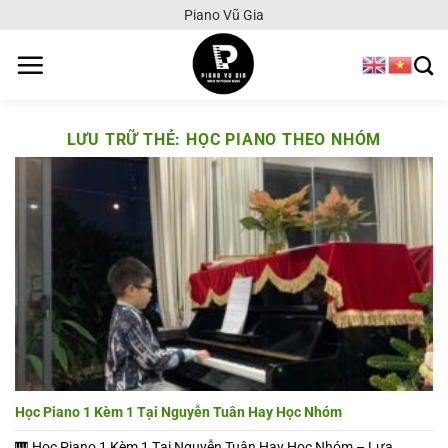
Chuyển
Piano Vũ Gia
đến
nội
dung
LƯU TRỮ THẺ:
HỌC PIANO THEO NHÓM
Học Piano 1 Kèm 1 Tại Nguyễn Tuân Hay Học Nhóm
🎹 Học Piano 1 Kèm 1 Tại Nguyễn Tuân Hay Học Nhóm – Lựa