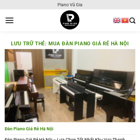
Chuyển
Piano Vũ Gia
đến
nội
dung
LƯU TRỮ THẺ:
MUA ĐÀN PIANO GIÁ RẺ HÀ NỘI
Đàn Piano Giá Rẻ Hà Nội
Đàn Piano Giá Rẻ Hà Nội – Lựa Chọn Tốt Nhất Khu Vực Thanh